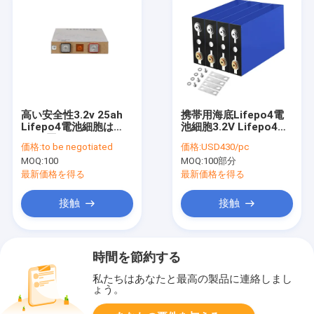
高い安全性3.2v 25ah
携帯用海底Lifepo4電
Lifepo4電池細胞は
池細胞3.2V Lifepo4
3500回Eのバイクのた
280ah
価格:
to be negotiated
価格:
USD430/pc
めのサイクル寿命を
MOQ:
100
MOQ:
100部分
最新価格を得る
最新価格を得る
接触
接触
時間を節約する
私たちはあなたと最高の製品に連絡しまし
ょう。