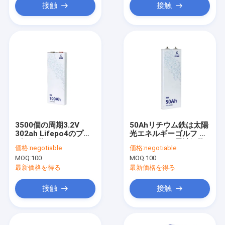
接触
接触
3500個の周期3.2V
50Ahリチウム鉄は太陽
302ah Lifepo4のプリ
光エネルギーゴルフ カ
ズム細胞50Ah Lifepo4
ートのための電池細胞
価格:
negotiable
価格:
negotiable
280Ah
をリン酸で処理する
MOQ:
100
MOQ:
100
最新価格を得る
最新価格を得る
接触
接触