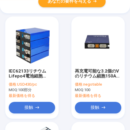
あなたの要件を与える
IEC62133リチウム
再充電可能な3.2個のV
Lifepo4電池細胞
のリチウム細胞150Ah
202ah 3.2 V Lifepo4
100Ahの円柱Lifepo4
価格:
USD430/pc
価格:
negotiable
の細胞
細胞
MOQ:
100部分
MOQ:
100
最新価格を得る
最新価格を得る
接触
接触