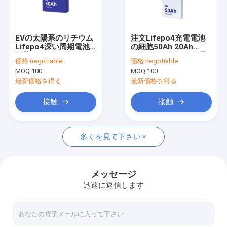
工場旅行
品質管理
EVの太陽系のリチウム
注文Lifepo4充電電池
Lifepo4深い周期電池
の細胞50Ah 20Ah
私達に連絡しなさい
細胞50Ah 20Ah 100Ah
100Ahのリチウム細胞
価格:
negotiable
価格:
negotiable
の異なったタイプ
の異なったタイプ
MOQ:
100
MOQ:
100
引用を要求しなさい
最新価格を得る
最新価格を得る
接触
接触
Lifepo4リチウム電池
多くを見て下さい
リン酸鉄リチウム電池
電気通信のリチウム電池
メッセージ
迅速に返信します
Lifepo4携帯用動力火車
連続パワー系統