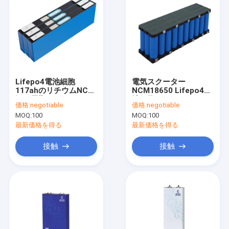
Lifepo4電池細胞
電気スクーター
117ahのリチウムNCM
NCM18650 Lifepo4電
深い周期Foのフォーク
池細胞36V6AH 10S3P
価格:
negotiable
価格:
negotiable
リフトを等級別にしな
李イオン2000mAh
MOQ:
100
MOQ:
100
さい
最新価格を得る
最新価格を得る
接触
接触
家
プロダクト
私達について