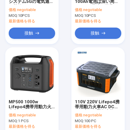
システム5Gの電気通信
100Ah電池は深い周期
工場旅行
の基盤UPSのためのリ
Lifepo4電池に用具を
価格:
negotiable
価格:
negotiable
チウム鉄の隣酸塩電池
使う
MOQ:
10PCS
MOQ:
10PCS
Lifepo4 48V 150Ah
品質管理
最新価格を得る
最新価格を得る
私達に連絡しなさい
接触
接触
引用を要求しなさい
Lifepo4リチウム電池
リン酸鉄リチウム電池
電気通信のリチウム電池
MP500 1000w
110V 220V Lifepo4携
Lifepo4携帯用動力火
帯用動力火車AC DC
Lifepo4携帯用動力火車
車力銀行110v 204Wh
USB力銀行緊急事態
価格:
negotiable
価格:
negotiable
連続パワー系統
MOQ:
1 PCS
MOQ:
100 PC
最新価格を得る
最新価格を得る