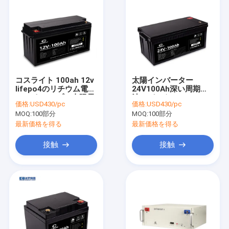
コスライト 100ah 12v
太陽インバーター
lifepo4のリチウム電池
24V100Ah深い周期電
RVのキャンプの太陽電
池のパックUPS
価格:
USD430/pc
価格:
USD430/pc
池
LiFePO4のリチウム
MOQ:
100部分
MOQ:
100部分
最新価格を得る
最新価格を得る
接触
接触