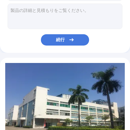
再充電可能な51.2V 100Ahのリチウム イオン太陽電池銀行LiFePO4
電動車椅子のための再充電可能なコスライト 3.2V Lifepo4電池細胞
エネルギー蓄積のための再充電可能な48V 200ah 10kwh Lifepo4電池
懐中電燈のための18650のリチウム充電電池3000mah 3.7 V
格子によって結ばれるインバーターのための51.2V 600Ah 30kWh Lifepo4のエネルギー蓄積電池
続行
太陽家エネルギーのための力の壁10KWh 48V LiFePO4のリチウム イオン電池
家のエネルギー蓄積のための5KWh 51.2V 100Ah Lifepo4のエネルギー蓄積電池
コスライトのリチウム電池24v 200ahのリチウム電池LCDの表示の金属の貝
LCD表示の金属の貝のためのコスライト Lifepo4のエネルギー蓄積電池24v 200ah
太陽Stのための再充電可能な鉛酸蓄電池3.2v 280Ah Lifepo4の細胞