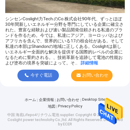
シンセンCoslight力Tech.のCo.株式会社90年代、ずっとほぼ
30年間新しいエネルギー分野を専門にしている企業に確立さ
れた。豊富な経験および速い製品開発信頼される私達のブラ
ンドを作るため。今では、私達にアジア、ヨーロッパおよび
アフリカを含んで、世界的にいる17の枝会社がある。そして
私達の本部はShandonの地域に正しくある。Coslightは新し
いエネルギー全面的な解決を提供する国際的レベルの企業に
なるために誓約される。、技術革新を追跡して電池の性能お
よび塗布の境界を突破によって。そ...
詳細情報
今すぐ電話
お問い合わせ
Desktop Site
ホーム
企業情報
お問い合わせ
Privacy Policy
地図
中国 海底Lifepo4リチウム電池 supplier.
Copyright © 2026 shenzhen
Coslight power technolohy Co.,ltd. All Rights Reserved. Developed
by
ECER