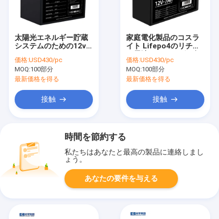
太陽光エネルギー貯蔵
家庭電化製品のコスラ
システムのための12v
イト Lifepo4のリチウ
50Ah LiFePO4のリチ
ム電池12v 7ahの鉛酸
価格:
USD430/pc
価格:
USD430/pc
ウム電池のパック
蓄電池
MOQ:
100部分
MOQ:
100部分
最新価格を得る
最新価格を得る
接触
接触
時間を節約する
私たちはあなたと最高の製品に連絡しまし
ょう。
あなたの要件を与える