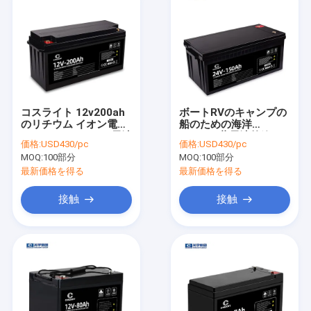
コスライト 12v200ah
ボートRVのキャンプの
のリチウム イオン電池
船のための海洋
48V 30Ah Lifepo4電池
Lifepo4蓄電池外箱24v
価格:
USD430/pc
価格:
USD430/pc
のパック
150ah
MOQ:
100部分
MOQ:
100部分
最新価格を得る
最新価格を得る
接触
接触