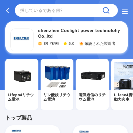
shenzhen Coslight power technolohy
Co.,ltd
39
5.0
確認された製造者
YEARS
Lifepo4リチウ
リン酸鉄リチウ
電気通信のリチ
Lifepo4
ム電池
ム電池
ウム電池
動力火車
トップ製品