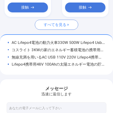
32700リチウム電池
接触
接触
家のエネルギー蓄積電池
すべてを見る
海洋のリチウム電池
Lifepo4エネルギー蓄積電池
AC Lifepo4電池の動力火車330W 500W Lifepo4 Usb力銀行
Lifepo4電池細胞
コスライト 3KWの家のエネルギー蓄積電池の携帯用世帯電池の貯蔵
無線充満を用いるAC USB 110V 220V Lifepo4携帯用動力火車
電気自転車電池
Lifepo4携帯用48V 100Ahの太陽エネルギー電池の貯蔵3KW 7KW
太陽街灯電池
コスライト 1000W太陽電池パネルの供給が付いている携帯用力銀行発電機500W
オンラインで10kva 220vはバッテリー・バックアップ300KVAの純粋な正弦波を持ち上げる持ち上げる
10KVA 220Vの連続パワー系統医学のオンラインUPSバックアップ
メッセージ
48100個のUPS Lifepo4のエネルギー蓄積電池のリチウム イオン細胞
迅速に返信します
コスライト 12v 7ah Lifepo4電池細胞はゴルフ カートのリチウム イオンを
壁のRVのための雑種の格子48V 200ah Lifepo4エネルギー蓄積電池