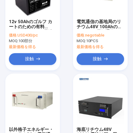
12v 50Ahのゴルフ カ
電気通信の基地局のリ
ートのための有料
チウム48V 100Ahのた
Lifepo4リチウム電池
めの5kwh電気通信のリ
価格:
USD430/pc
価格:
negotiable
チウム電池
MOQ:
100部分
MOQ:
10PCS
最新価格を得る
最新価格を得る
接触
接触
家
プロダクト
私達について
以外格子エネルギー・
海底リチウム48V