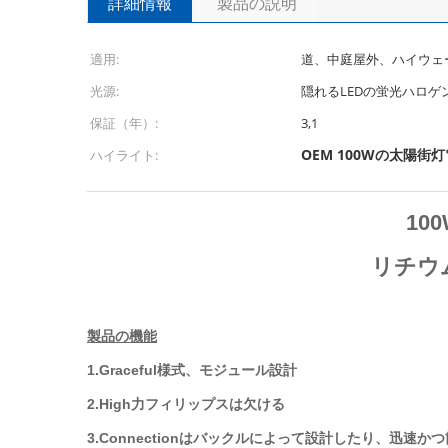
詳細情報
製品の説明
適用:
道、中庭屋外、ハイウェ
光源:
隠れるLEDの蛍光ハロゲ
保証（年）:
3,1
OEM 100Wの太陽街
ハイライト:
10
リチウ
製品の機能
1.Graceful様式、モジュール設計
2.High力フィリップスは欠ける
3.Connectionはバックルによって設計したり、迅速