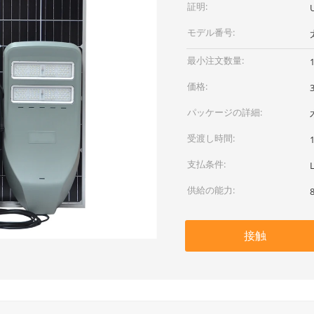
証明:
モデル番号:
最小注文数量:
価格:
パッケージの詳細:
受渡し時間:
支払条件:
供給の能力:
接触