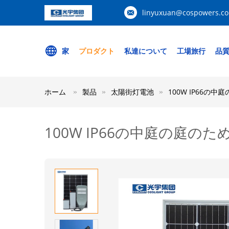
linyuxuan@cospowers.c
家
プロダクト
私達について
工場旅行
品
ホーム
製品
太陽街灯電池
100W IP66の
100W IP66の中庭の庭の