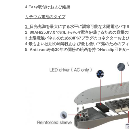
4.Easy取付けおよび維持
リチウム電池のタイプ
1.
日光充満を最大にする水平に調節可能な太陽電池パネ
2. 80AH/25.6VまでのLiFePo4電池を掛けるための容
3.太陽電池パネルのためのIP67プラグのコネクターおよ
4.最もよい照明の均等性および最も低い下落のためのフ
5. Anti-rust寿命30年の間粉の絵画を持つHot-dip