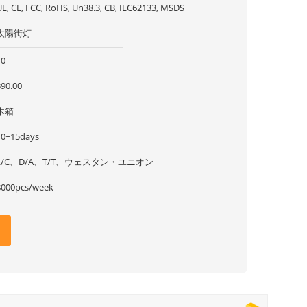
UL, CE, FCC, RoHS, Un38.3, CB, IEC62133, MSDS
太陽街灯
10
390.00
木箱
10~15days
L/C、D/A、T/T、ウェスタン・ユニオン
8000pcs/week