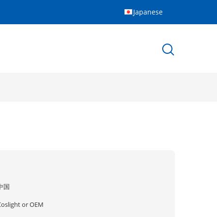
Japanese
中国
Coslight or OEM