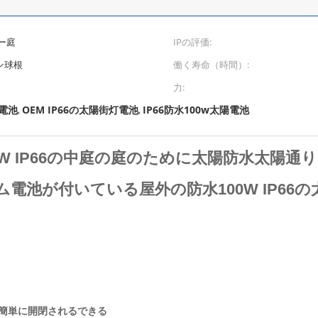
ー庭
IPの評価:
ン球根
働く寿命（時間）:
力:
灯電池
OEM IP66の太陽街灯電池
IP66防水100w太陽電池
,
,
0W IP66の中庭の庭のために太陽防水太陽通
ム電池が付いている屋外の防水100W IP66の
かつ簡単に開閉されるできる