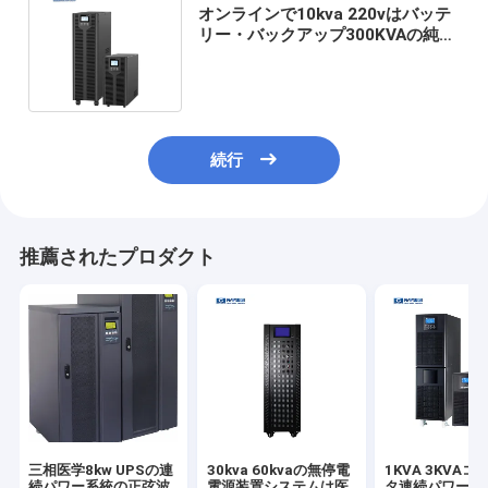
オンラインで10kva 220vはバッテ
リー・バックアップ300KVAの純粋
な正弦波を持ち上げる持ち上げる
続行
推薦されたプロダクト
三相医学8kw UPSの連
30kva 60kvaの無停電
1KVA 3KVA
続パワー系統の正弦波
電源装置システムは医
タ連続パワー系